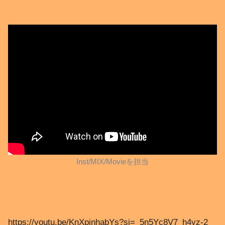
Inst/MIX/Movieを担当
https://youtu.be/KnXpinhabYs?si=_5n5Yc8V7_h4yz-2