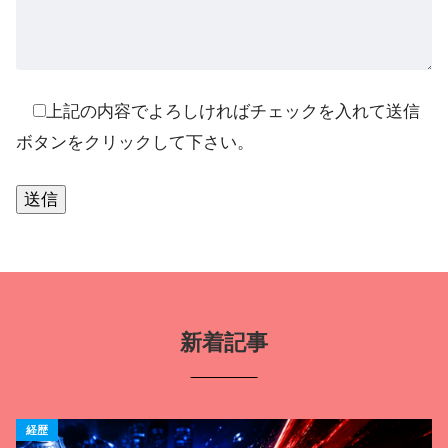
上記の内容でよろしければチェックを入れて送信
ボタンをクリックして下さい。
A
l
t
新着記事
e
r
n
経歴
a