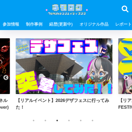
参加情報
制作事例
経歴(更新中)
オリジナル作品
レポート
ってみ
【リアルイベント】第14回 TOKYO MASK
clu
FESTIVALに行ってきました！
Bra