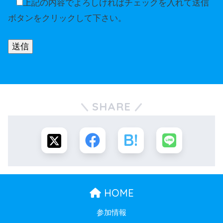
上記の内容でよろしければチェックを入れて送信
ボタンをクリックして下さい。
A
l
SHARE
t
e
r
n
a
t
HOME
i
参加情報
v