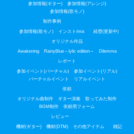
e
参加情報(ギター)
参加情報(アレンジ)
参加情報(歌モノ)
:
制作事例
参加情報(歌モノ)
インスト/mix
経歴(更新中)
オリジナル作品
Awakening
RainyBlue～lylic edition～
Dilemma
レポート
参加イベント(バーチャル)
参加イベント(リアル)
バーチャルイベント
リアルイベント
依頼
オリジナル曲制作
ギター演奏
歌ってみた制作
BGM制作
依頼用フォーム
レビュー
機材(ギター)
機材(DTM)
その他アイテム
雑記