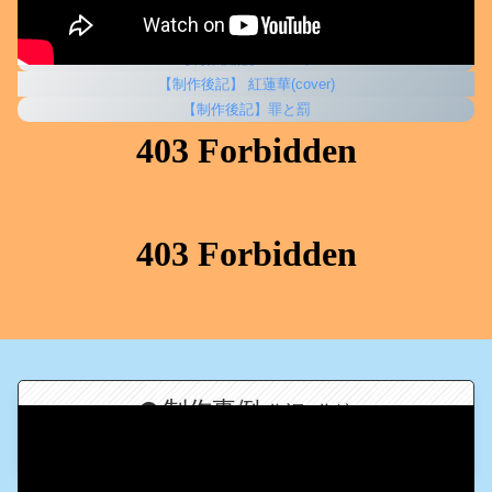
【制作後記】Sコート
【制作後記】 紅蓮華(cover)
【制作後記】罪と罰
制作事例
(作詞&作編
曲)