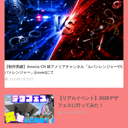
t
i
v
e
:
【制作実績】Ameria CH 林アメリアチャンネル「ルパンレンジャーVS
パトレンジャー」(cover)にて
2026年7月25日
【リアルイベント】2026デザ
フェスに行ってみた！
2026年4月10日