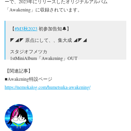
ーで、2023年にリリースしたオリジナルアルバム
「Awakening」に収録されています。
【
#M3秋2023
初参加告知🔔】
◤◢◤ 原点にして、、集大成 ◢◤◢
スタジオフメツカ
1stMiniAlbum「Awakening」OUT
2023/10/29(日)
【関連記事】
東京流通センター 第一展示場 L-15a
■Awakening特設ページ
価格:1,800円(会場限定価格)
https://nemokalog.com/humetsuka-awakening/
📢youtube
https://t.co/vCphvl0WMi
📢特設サイト
https://t.co/Hs1viIOG1v
#M3秋
#秋M3
pic.twitter.com/nlvneJHvOT
— Nemoka-kun(namekoちゃん)🎸✨ (@Humetsuka)
October 13, 2023