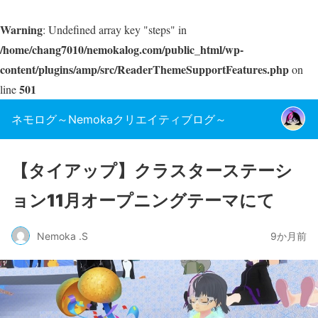
Warning
: Undefined array key "steps" in
/home/chang7010/nemokalog.com/public_html/wp-
content/plugins/amp/src/ReaderThemeSupportFeatures.php
on
501
line
ネモログ～Nemokaクリエイティブログ～
【タイアップ】クラスターステーシ
ョン11月オープニングテーマにて
Nemoka .S
9か月前