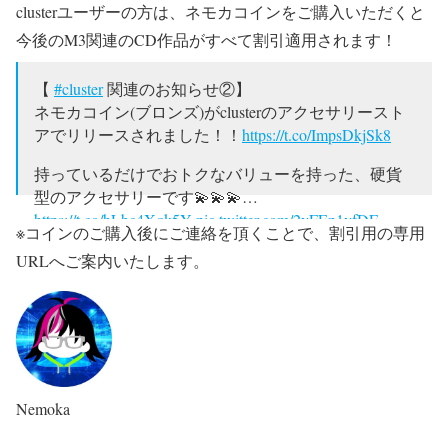
clusterユーザーの方は、ネモカコインをご購入いただくと
今後のM3関連のCD作品がすべて割引適用されます！
【
#cluster
関連のお知らせ②】
ネモカコイン(ブロンズ)がclusterのアクセサリースト
アでリリースされました！！
https://t.co/ImpsDkjSk8
持っているだけでおトクなバリューを持った、硬貨
型のアクセサリーです💫💫💫…
https://t.co/hLbc4Xqk5Y
pic.twitter.com/2vFEp1vfDE
※コインのご購入後にご連絡を頂くことで、割引用の専用
— Nemoka-kun(namekoちゃん)🎸✨ (@Humetsuka)
URLへご案内いたします。
August 27, 2025
Nemoka