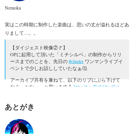
Nemoka
実はこの時期に制作した楽曲は、思いの丈が溢れるほどあ
りまして…。。
【ダイジェスト映像②🚩】
OPに起用して頂いた「ミチシルベ」の制作からリリ
ースまでのことを、先日の
#cluster
ワンマンライブイ
ベントで少しお話ししていたなぁ🤔
アーカイブ共有を兼ねて、以下のリプにぶら下げて
おこっかな～～と思います🎸
https://t.co/Fa8r10vqGm
pic.twitter.com/Bz98778nmT
— Nemoka-kun(namekoちゃん)🎸✨ (@Humetsuka)
あとがき
November 11, 2025