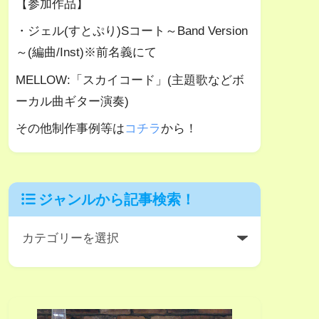
【参加作品】
・ジェル(すとぷり)Sコート～Band Version
～(編曲/Inst)※前名義にて
MELLOW:「スカイコード」(主題歌などボ
ーカル曲ギター演奏)
その他制作事例等は
コチラ
から！
ジャンルから記事検索！