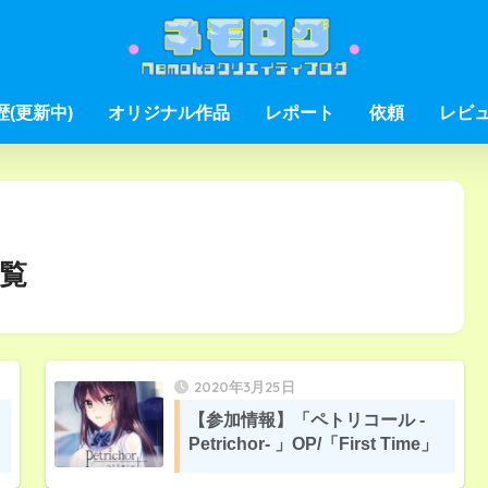
歴(更新中)
オリジナル作品
レポート
依頼
レビ
覧
2020年3月25日
【参加情報】「ペトリコール -
Petrichor- 」OP/「First Time」