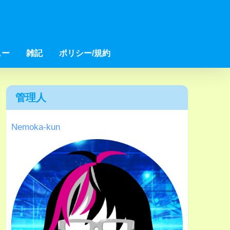
ュー
雑記
ポリシー/規約
管理人
Nemoka-kun